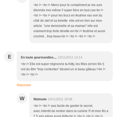
<br /> <br /> Merci pour le compliment je me suis
étonnée moi même !! super fière en tout cas<br />
<br /> <br /> pour les trucs en feutrine vas voir du
côté de stef et sa belette elle est en lien sur mon
article "une demoiselle et sa maman" elle est
vraiment trop forte dinette en<br /> feutrine et aussi
crochet... trop beau<br /> <br /> <br /> <br />
E
En toute gourmandise....
10/11/2011 14:14
<br /> Elle est super mignonne ta Kitty, les filles (et ton fils !)
ont du être "trop contentes" devant un si beau gâteau !<br />
<br /> <br />
Répondre
W
Wattoote
10/11/2011 16:08
<br /> <br /> pas facile de garder le secret,
avec interdit de rentrer dans la cuisine !!! et mon fils a
2,5 ans adore aussi Kitty<br /> <br /> <br /> <br />