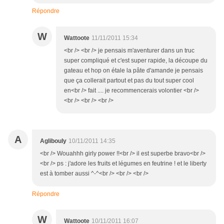
Répondre
W
Wattoote
11/11/2011 15:34
<br /> <br /> je pensais m'aventurer dans un truc
super compliqué et c'est super rapide, la découpe du
gateau et hop on étale la pâte d'amande je pensais
que ça collerait partout et pas du tout super cool
en<br /> fait .... je recommencerais volontier <br />
<br /> <br /> <br />
A
Aglibouly
10/11/2011 14:35
<br /> Wouahhh girly power !!<br /> il est superbe bravo<br />
<br /> ps : j'adore les fruits et légumes en feutrine ! et le liberty
est à tomber aussi ^-^<br /> <br /> <br />
Répondre
W
Wattoote
10/11/2011 16:07