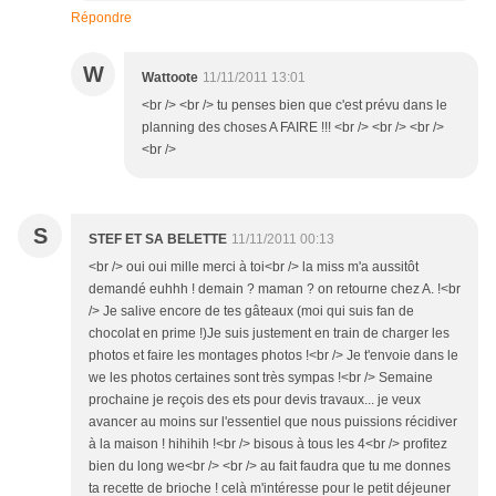
Répondre
W
Wattoote
11/11/2011 13:01
<br /> <br /> tu penses bien que c'est prévu dans le
planning des choses A FAIRE !!! <br /> <br /> <br />
<br />
S
STEF ET SA BELETTE
11/11/2011 00:13
<br /> oui oui mille merci à toi<br /> la miss m'a aussitôt
demandé euhhh ! demain ? maman ? on retourne chez A. !<br
/> Je salive encore de tes gâteaux (moi qui suis fan de
chocolat en prime !)Je suis justement en train de charger les
photos et faire les montages photos !<br /> Je t'envoie dans le
we les photos certaines sont très sympas !<br /> Semaine
prochaine je reçois des ets pour devis travaux... je veux
avancer au moins sur l'essentiel que nous puissions récidiver
à la maison ! hihihih !<br /> bisous à tous les 4<br /> profitez
bien du long we<br /> <br /> au fait faudra que tu me donnes
ta recette de brioche ! celà m'intéresse pour le petit déjeuner