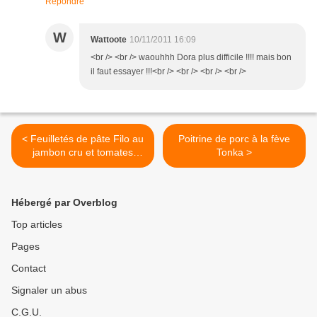
Répondre
W
Wattoote
10/11/2011 16:09
<br /> <br /> waouhhh Dora plus difficile !!!! mais bon
il faut essayer !!!<br /> <br /> <br /> <br />
< Feuilletés de pâte Filo au
Poitrine de porc à la fève
jambon cru et tomates
Tonka >
séchées
Hébergé par Overblog
Top articles
Pages
Contact
Signaler un abus
C.G.U.