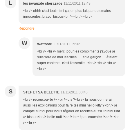
L
les joyauxde sherazade
11/11/2011 12:49
<br /> ohhh c'est tout mimi ça, en plus fait par des mains
innocentes, bravo, bisous<br /> <br /> <br />
Répondre
W
Wattoote
11/11/2011 15:32
<br /> <br /> merci pour les compiments j'avoue je
suis fière de moi les filles ..... et le garçon .... étaient
super contents c'est l'essentiel !<br /> <br /> <br />
<br />
S
STEF ET SA BELETTE
11/11/2011 00:45
<br /> recoucou<br /> <br /> dis ?<br /> tu nous donnerai
aussi les explications pour faire tes mini hello kitty ?<br /> je
compte sur toi pour nous régaler en recettes aussi ! hihihi !<br
/> bisous<br /> belle nuit !<br /> brrr ! pas couchée !<br /> <br
/> <br />