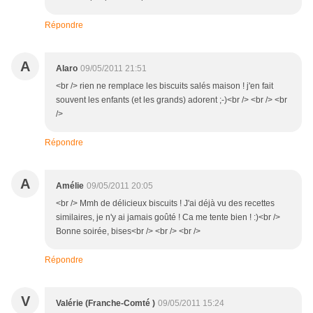
Répondre
A
Alaro
09/05/2011 21:51
<br /> rien ne remplace les biscuits salés maison ! j'en fait
souvent les enfants (et les grands) adorent ;-)<br /> <br /> <br
/>
Répondre
A
Amélie
09/05/2011 20:05
<br /> Mmh de délicieux biscuits ! J'ai déjà vu des recettes
similaires, je n'y ai jamais goûté ! Ca me tente bien ! :)<br />
Bonne soirée, bises<br /> <br /> <br />
Répondre
V
Valérie (Franche-Comté )
09/05/2011 15:24