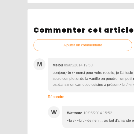
Commenter cet articl
Ajouter un commentaire
M
Melou
09/05/2014 19:50
bonjour,<br /> merci pour votre recette, je l'ai testé
sucre complet et de la vanille en poudre : un petit 
est dans mon carnet de cuisine à présent.<br /> me
Répondre
W
Wattoote
10/05/2014 15:52
<br /> <br /> de rien .... au lait d'amande