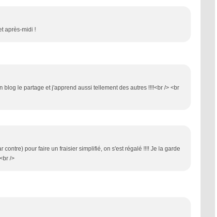
et après-midi !
un blog le partage et j'apprend aussi tellement des autres !!!!<br /> <br
ar contre) pour faire un fraisier simplifié, on s'est régalé !!!! Je la garde
<br />