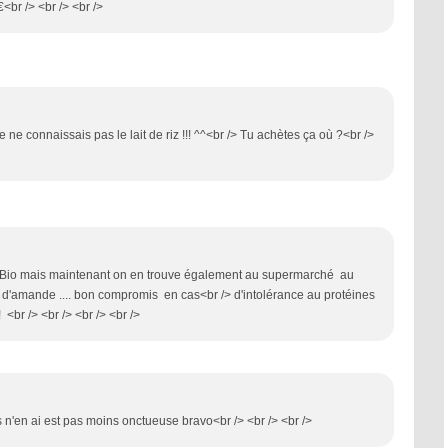
€<br /> <br /> <br />
 ne connaissais pas le lait de riz !!! ^^<br /> Tu achètes ça où ?<br />
n Bio mais maintenant on en trouve également au supermarché au
e, d'amande .... bon compromis en cas<br /> d'intolérance au protéines
<br /> <br /> <br /> <br />
is n'en ai est pas moins onctueuse bravo<br /> <br /> <br />