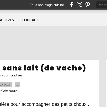
Tous nos blogs cuisine
RCHIVES
CONTACT
 sans lait (de vache)
s gourmandises
05.2011
…
ar Wattoote
ssière pour accompagner des petits choux .