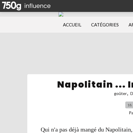
ACCUEIL
CATÉGORIES
A
Napolitain ... 
,
goûter
D
18.
P
Qui n'a pas déjà mangé du Napolitain,