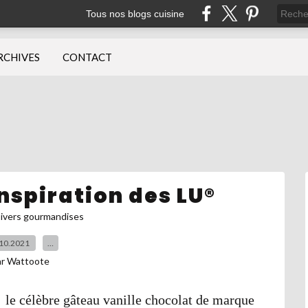
Tous nos blogs cuisine
RCHIVES
CONTACT
Inspiration des LU®
ivers gourmandises
10.2021
…
ar Wattoote
 le célèbre gâteau vanille chocolat de marque