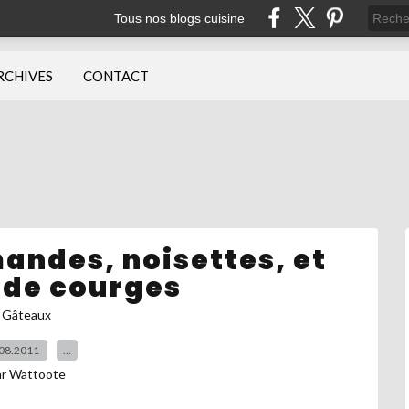
Tous nos blogs cuisine
RCHIVES
CONTACT
andes, noisettes, et
 de courges
Gâteaux
08.2011
…
ar Wattoote