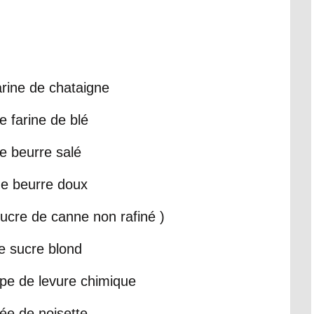
arine de chataigne
e farine de blé
e beurre salé
de beurre doux
sucre de canne non rafiné )
e sucre blond
upe de levure chimique
ée de noisette