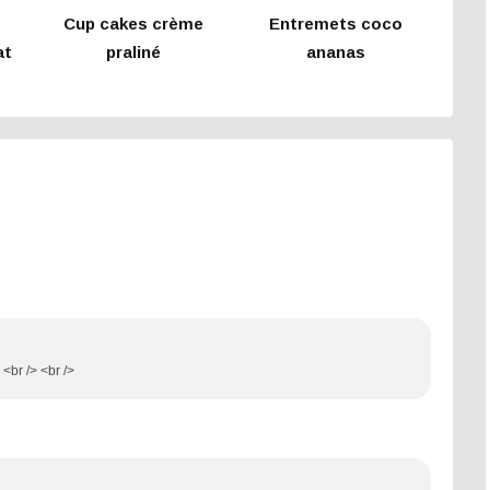
Cup cakes crème
Entremets coco
at
praliné
ananas
e
<br /> <br />