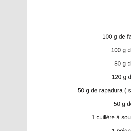
100 g de f
100 g d
80 g d
120 g 
50 g de rapadura ( 
50 g d
1 cuillère à so
1 poign