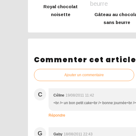
Royal chocolat
noisette
Gâteau au chocol
sans beurre
Commenter cet articl
Ajouter un commentaire
C
Céline
19/08/2011 11:42
<br /> un bon petit cake<br /> bonne journée<br /> 
Répondre
G
Gaby
18/08/2011 22:43