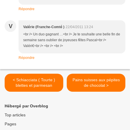
Répondre
V
Valérie (Franche-Comté )
22/04/2011 13:24
<br /> Un duo gagnant …<br /> Je te souhaite une belle fin de
semaine sans oublier de joyeuses fêtes Pascal<br />
Valéri€<br /> <br /> <br />
Répondre
< Schiacciata ( Tourte )
Pains suisses aux pépites
blettes et parmesan
de chocolat >
Hébergé par Overblog
Top articles
Pages