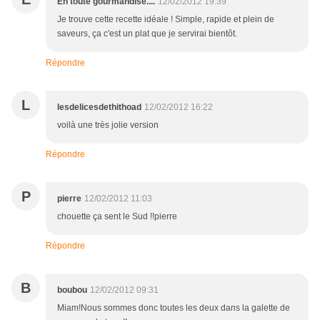
En toute gourmandise....
12/02/2012 19:39
Je trouve cette recette idéale ! Simple, rapide et plein de
saveurs, ça c'est un plat que je servirai bientôt.
Répondre
L
lesdelicesdethithoad
12/02/2012 16:22
voilà une très jolie version
Répondre
P
pierre
12/02/2012 11:03
chouette ça sent le Sud !!pierre
Répondre
B
boubou
12/02/2012 09:31
Miam!Nous sommes donc toutes les deux dans la galette de