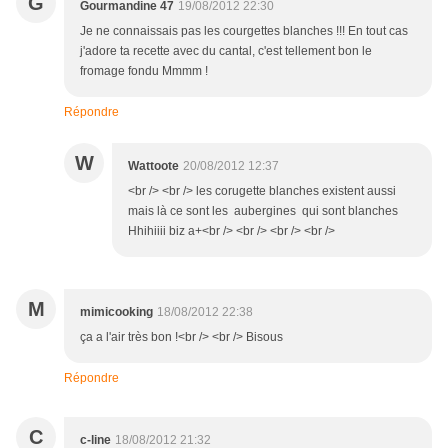
G
Gourmandine 47
19/08/2012 22:30
Je ne connaissais pas les courgettes blanches !!! En tout cas
j'adore ta recette avec du cantal, c'est tellement bon le
fromage fondu Mmmm !
Répondre
W
Wattoote
20/08/2012 12:37
<br /> <br /> les corugette blanches existent aussi
mais là ce sont les aubergines qui sont blanches
Hhihiiii biz a+<br /> <br /> <br /> <br />
M
mimicooking
18/08/2012 22:38
ça a l'air très bon !<br /> <br /> Bisous
Répondre
C
c-line
18/08/2012 21:32