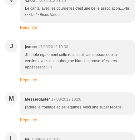
Valou
17/08/2012 21:15
Le cantal avec les courgettes,c'est une belle association....<br
/> <br /> Bises.Valou.
Répondre
J
jeanne
17/08/2012 19:30
J'ai noté également cette recette et j'aime beaucoup ta
version avec cette aubergine blanche, bravo, c'est très
appétissant !!!!!!!
Répondre
M
Messergaster
17/08/2012 18:26
j'adore le fromage et les legumes. voici une super recette!
Répondre
L
lou
17/08/2012 16:06