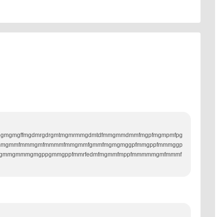
e
gpgmgmgffmgdmrgdrgmtmgmrmmgdmtdfmmgmmdmmfmgpfmgmpmfpg
mfmmgmmfmmmgmfmmmmfmmgmmfgmmfmgmgmggpfmmgppfmmmggp
dfgmmgmmmgmgppgmmgppfmmrfedmfmgmmfmppfmmmmmgmfmmmf