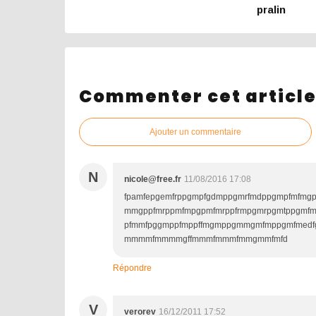
pralin
Commenter cet articl
Ajouter un commentaire
N
nicole@free.fr
11/08/2016 17:08
fpamfepgemfrppgmpfgdmppgmrfmdppgmpfmfm
mmgppfmrppmfmpgpmfmrppfrmpgmrpgmtppg
pfmmfpggmppfmppffmgmppgmmgmfmppgmfme
mmmmfmmmmgffmmmfmmmfmmgmmfmfd
Répondre
V
verorev
16/12/2011 17:52