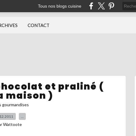
Tous nos blogs cuisine
RCHIVES
CONTACT
chocolat et praliné (
a maison )
s gourmandises
12.2011
…
ar Wattoote