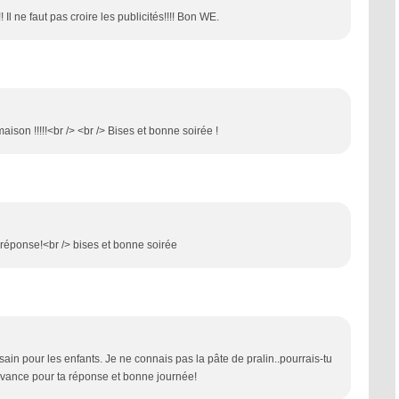
Il ne faut pas croire les publicités!!!! Bon WE.
on !!!!!<br /> <br /> Bises et bonne soirée !
 réponse!<br /> bises et bonne soirée
in pour les enfants. Je ne connais pas la pâte de pralin..pourrais-tu
'avance pour ta réponse et bonne journée!