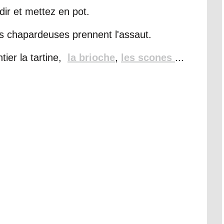
dir et mettez en pot.
s chapardeuses prennent l'assaut.
ier la tartine,
la brioche
,
les scones
...