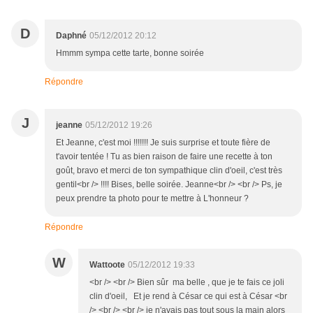
D
Daphné
05/12/2012 20:12
Hmmm sympa cette tarte, bonne soirée
Répondre
J
jeanne
05/12/2012 19:26
Et Jeanne, c'est moi !!!!!!! Je suis surprise et toute fière de
t'avoir tentée ! Tu as bien raison de faire une recette à ton
goût, bravo et merci de ton sympathique clin d'oeil, c'est très
gentil<br /> !!!! Bises, belle soirée. Jeanne<br /> <br /> Ps, je
peux prendre ta photo pour te mettre à L'honneur ?
Répondre
W
Wattoote
05/12/2012 19:33
<br /> <br /> Bien sûr ma belle , que je te fais ce joli
clin d'oeil, Et je rend à César ce qui est à César <br
/> <br /> <br /> je n'avais pas tout sous la main alors