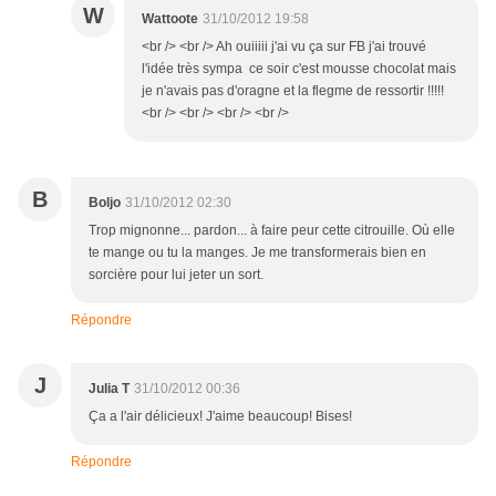
W
Wattoote
31/10/2012 19:58
<br /> <br /> Ah ouiiiii j'ai vu ça sur FB j'ai trouvé
l'idée très sympa ce soir c'est mousse chocolat mais
je n'avais pas d'oragne et la flegme de ressortir !!!!!
<br /> <br /> <br /> <br />
B
Boljo
31/10/2012 02:30
Trop mignonne... pardon... à faire peur cette citrouille. Où elle
te mange ou tu la manges. Je me transformerais bien en
sorcière pour lui jeter un sort.
Répondre
J
Julia T
31/10/2012 00:36
Ça a l'air délicieux! J'aime beaucoup! Bises!
Répondre