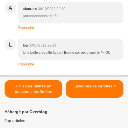
A
afaurore
30/10/2012 22:30
j'adooooooooore l'idée
Répondre
L
lou
30/10/2012 22:29
Une belle citrouille farcie ! Bonne soirée, bises<br /> lOU
Répondre
< Flan de blettes en
Lasagnes de carottes >
bouchées feuilletées
Hébergé par Overblog
Top articles