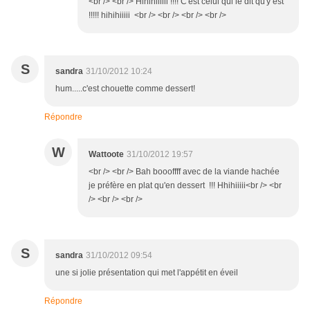
<br /> <br /> Hihihiiiiii !!!! C'est celui qui le dit qu'y est
!!!!! hihihiiiii <br /> <br /> <br /> <br />
S
sandra
31/10/2012 10:24
hum.....c'est chouette comme dessert!
Répondre
W
Wattoote
31/10/2012 19:57
<br /> <br /> Bah boooffff avec de la viande hachée
je préfère en plat qu'en dessert !!! Hhihiiiii<br /> <br
/> <br /> <br />
S
sandra
31/10/2012 09:54
une si jolie présentation qui met l'appétit en éveil
Répondre