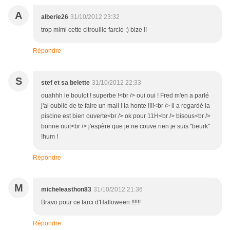
A
alberie26
31/10/2012 23:32
trop mimi cette citrouille farcie :) bize !!
Répondre
S
stef et sa belette
31/10/2012 22:33
ouahhh le boulot ! superbe !<br /> oui oui ! Fred m'en a parlé
j'ai oublié de te faire un mail ! la honte !!!!<br /> il a regardé la
piscine est bien ouverte<br /> ok pour 11H<br /> bisous<br />
bonne nuit<br /> j'espère que je ne couve rien je suis "beurk"
!hum !
Répondre
M
micheleasthon83
31/10/2012 21:36
Bravo pour ce farci d'Halloween !!!!!!
Répondre