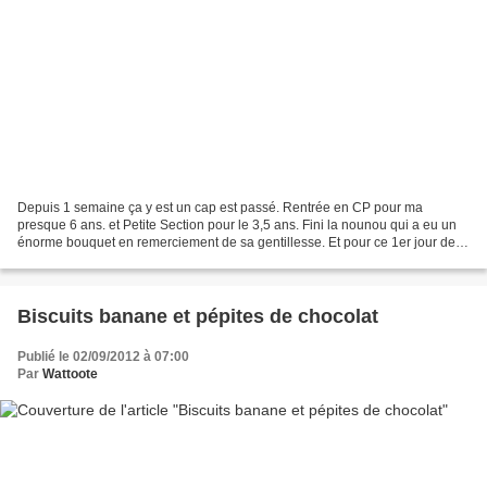
Depuis 1 semaine ça y est un cap est passé. Rentrée en CP pour ma
presque 6 ans. et Petite Section pour le 3,5 ans. Fini la nounou qui a eu un
énorme bouquet en remerciement de sa gentillesse. Et pour ce 1er jour de
classe des cookies au beurre de cacahuette....
Biscuits banane et pépites de chocolat
Publié le 02/09/2012 à 07:00
Par
Wattoote