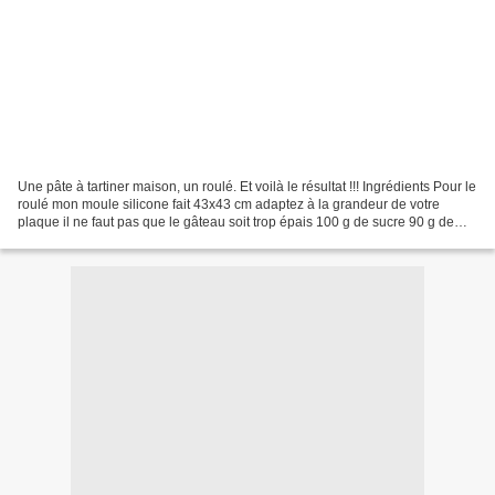
Une pâte à tartiner maison, un roulé. Et voilà le résultat !!! Ingrédients Pour le
roulé mon moule silicone fait 43x43 cm adaptez à la grandeur de votre
plaque il ne faut pas que le gâteau soit trop épais 100 g de sucre 90 g de
farine 30 g d'amande en...