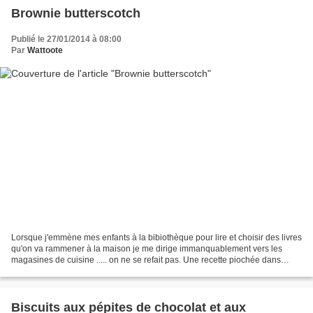
Brownie butterscotch
Publié le 27/01/2014 à 08:00
Par
Wattoote
Lorsque j'emmène mes enfants à la bibiothèque pour lire et choisir des livres
qu'on va rammener à la maison je me dirige immanquablement vers les
magasines de cuisine ..... on ne se refait pas. Une recette piochée dans
Saveurs N°192 une photo attirante...
Biscuits aux pépites de chocolat et aux