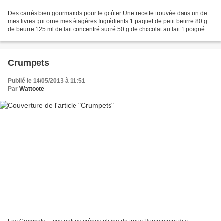
Des carrés bien gourmands pour le goûter Une recette trouvée dans un de
mes livres qui orne mes étagères Ingrédients 1 paquet de petit beurre 80 g
de beurre 125 ml de lait concentré sucré 50 g de chocolat au lait 1 poignée
d'amande Pour le glaçage 200...
Crumpets
Publié le 14/05/2013 à 11:51
Par
Wattoote
Les Crumpets ... ces petites crêpes pleine de trous Hummmmm des