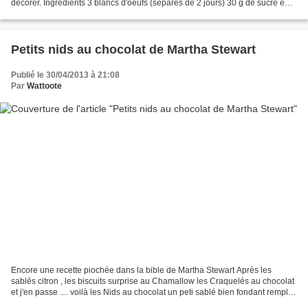
décorer. Ingrédients 3 blancs d'oeufs (séparés de 2 jours) 30 g de sucre en
poudre 210 g de sucre...
Petits nids au chocolat de Martha Stewart
Publié le 30/04/2013 à 21:08
Par
Wattoote
Encore une recette piochée dans la bible de Martha Stewart Après les
sablés citron , les biscuits surprise au Chamallow les Craquelés au chocolat
et j'en passe .... voilà les Nids au chocolat un peti sablé bien fondant rempli
de chocolat !!! Miam !! Ingrédients...