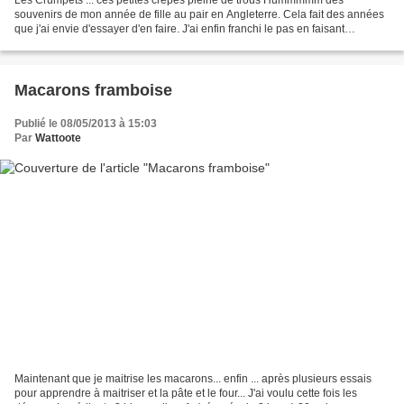
souvenirs de mon année de fille au pair en Angleterre. Cela fait des années
que j'ai envie d'essayer d'en faire. J'ai enfin franchi le pas en faisant
confiance à Bernard parce que question...
Macarons framboise
Publié le 08/05/2013 à 15:03
Par
Wattoote
Maintenant que je maitrise les macarons... enfin ... après plusieurs essais
pour apprendre à maitriser et la pâte et le four... J'ai voulu cette fois les