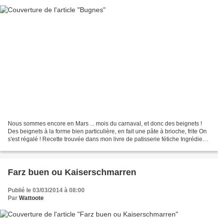
Nous sommes encore en Mars ... mois du carnaval, et donc des beignets !
Des beignets à la forme bien particulière, en fait une pâte à brioche, frite On
s'est régalé ! Recette trouvée dans mon livre de patisserie fétiche Ingrédients
250 g de farine type...
Farz buen ou Kaiserschmarren
Publié le 03/03/2014 à 08:00
Par
Wattoote