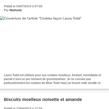
Publié le 04/07/2014 à 07:00
Par
Wattoote
Laura Todd est célèbre pour ses cookies moelleux, fondant, innimitable et
parrait il sont un pur moment de gourmandises. Je ne connais pas
particulièrement les cookies de Mme Todd mais j'ai trouvé cette recette chez
Bernard etje dois dire que c'est une...
Biscuits moelleux noisette et amande
Publié le 23/04/2014 à 17:54