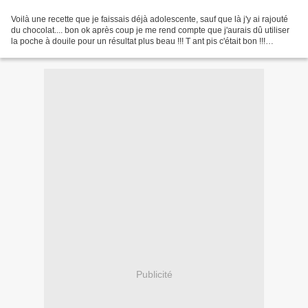
Voilà une recette que je faissais déjà adolescente, sauf que là j'y ai rajouté
du chocolat.... bon ok après coup je me rend compte que j'aurais dû utiliser
la poche à douile pour un résultat plus beau !!! T ant pis c'était bon !!!
Ingrédients 3 blancs...
Publicité