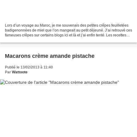
Lors d’un voyage au Maroc, je me souvenais des petites crêpes feuilletées
badigenonnées de miel que l’on mangeait au petit déjeuné. J’ai retrouvé ces
fameuses crêpes sur certains blogs ici et là et j’ai enfin tenté. Les recettes
varient : semoule, ou...
Macarons crème amande pistache
Publié le 13/02/2013 à 11:40
Par
Wattoote