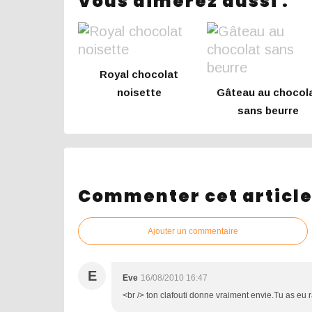
Vous aimerez aussi :
Royal chocolat
noisette
Gâteau au chocol
sans beurre
Commenter cet articl
Ajouter un commentaire
E
Eve
16/08/2010 16:47
<br /> ton clafouti donne vraiment envie.Tu as eu ra