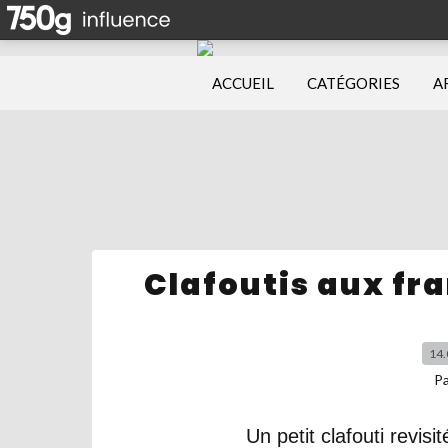
ACCUEIL
CATÉGORIES
A
Clafoutis aux f
14.
P
Un petit clafouti rev