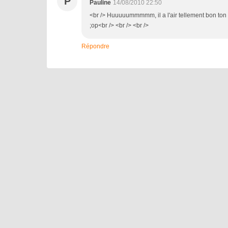
P
Pauline
14/08/2010 22:50
<br /> Huuuuummmmm, il a l'air tellement bon ton cl
;op<br /> <br /> <br />
Répondre