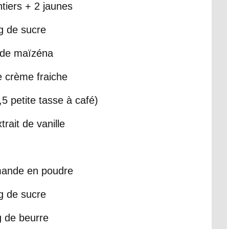
ntiers + 2 jaunes
g de sucre
 de maïzéna
e crème fraiche
1,5 petite tasse à café)
trait de vanille
mande en poudre
g de sucre
g de beurre