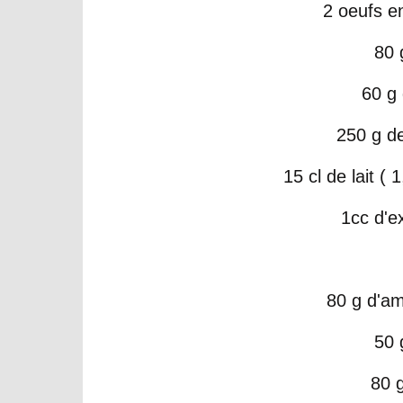
2 oeufs e
80 
60 g
250 g d
15 cl de lait ( 
1cc d'ex
80 g d'a
50 
80 