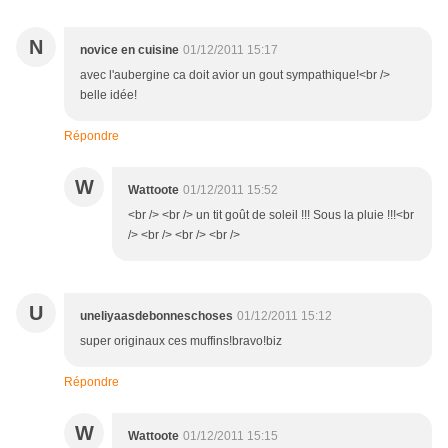
N
novice en cuisine
01/12/2011 15:17
avec l'aubergine ca doit avior un gout sympathique!<br />
belle idée!
Répondre
W
Wattoote
01/12/2011 15:52
<br /> <br /> un tit goût de soleil !!! Sous la pluie !!!<br
/> <br /> <br /> <br />
U
uneliyaasdebonneschoses
01/12/2011 15:12
super originaux ces muffins!bravo!biz
Répondre
W
Wattoote
01/12/2011 15:15