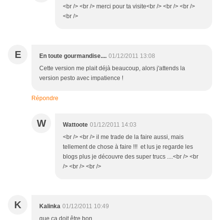
<br /> <br /> merci pour ta visite<br /> <br /> <br />
<br />
E
En toute gourmandise....
01/12/2011 13:08
Cette version me plait déjà beaucoup, alors j'attends la
version pesto avec impatience !
Répondre
W
Wattoote
01/12/2011 14:03
<br /> <br /> il me trade de la faire aussi, mais
tellement de chose à faire !!! et lus je regarde les
blogs plus je découvre des super trucs ....<br /> <br
/> <br /> <br />
K
Kalinka
01/12/2011 10:49
que ça doit être bon