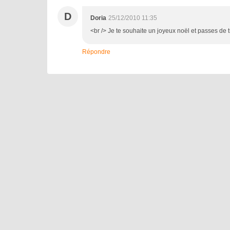
D
Doria
25/12/2010 11:35
<br /> Je te souhaite un joyeux noël et passes de t
Répondre