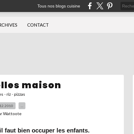
Tous nos blogs cuisine
RCHIVES
CONTACT
elles maison
s - riz - pizzas
12.2010
…
ar Wattoote
l faut bien occuper les enfants.