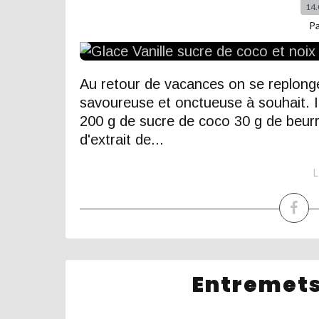
14.
P
Au retour de vacances on se replonge 
savoureuse et onctueuse à souhait. In
200 g de sucre de coco 30 g de beurre
d'extrait de...
L
Entremets