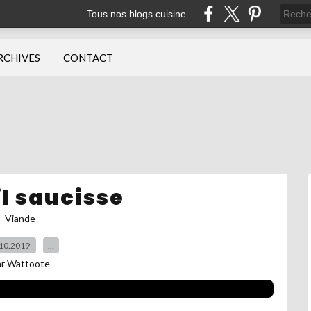
Tous nos blogs cuisine
RCHIVES
CONTACT
l saucisse
Viande
10.2019
…
ar Wattoote