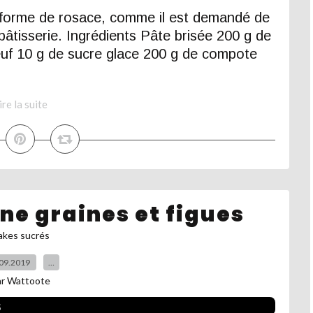
 forme de rosace, comme il est demandé de
âtisserie. Ingrédients Pâte brisée 200 g de
oeuf 10 g de sucre glace 200 g de compote
ire la suite
ne graines et figues
akes sucrés
09.2019
…
ar Wattoote