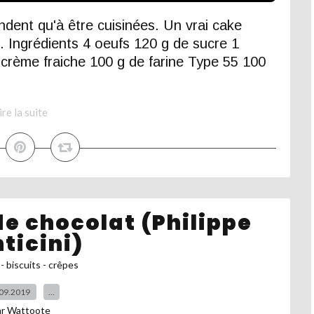
ndent qu'à être cuisinées. Un vrai cake
 Ingrédients 4 oeufs 120 g de sucre 1
 crème fraiche 100 g de farine Type 55 100
ire la suite
de chocolat (Philippe
ticini)
- biscuits - crêpes
09.2019
…
ar Wattoote