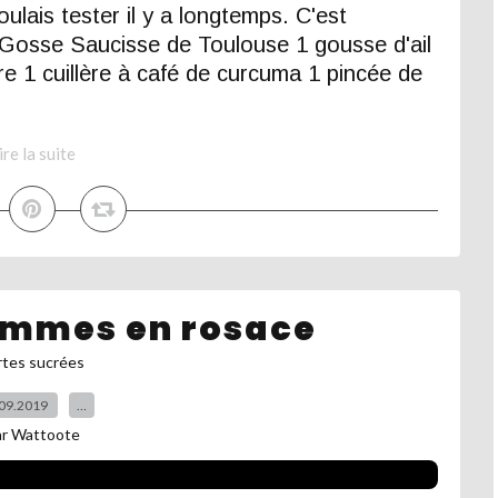
oulais tester il y a longtemps. C'est
 Gosse Saucisse de Toulouse 1 gousse d'ail
re 1 cuillère à café de curcuma 1 pincée de
ire la suite
ommes en rosace
rtes sucrées
09.2019
…
ar Wattoote