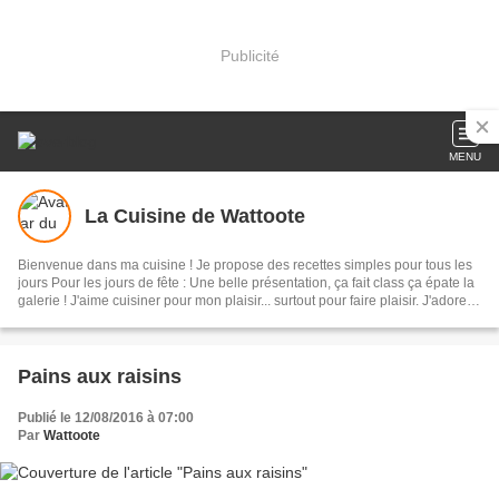
Publicité
MENU
La Cuisine de Wattoote
Bienvenue dans ma cuisine ! Je propose des recettes simples pour tous les
jours Pour les jours de fête : Une belle présentation, ça fait class ça épate la
galerie ! J'aime cuisiner pour mon plaisir... surtout pour faire plaisir. J'adore la
pâtisserie, j'ai d'ailleurs obtenu mon CAP à 50 ans en candidat libre ; Tout
peut arriver ! En vous souhaitant bon voyage dans ma cuisine.
Pains aux raisins
Publié le 12/08/2016 à 07:00
Par
Wattoote