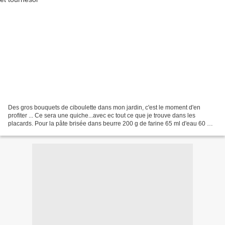
Des gros bouquets de ciboulette dans mon jardin, c'est le moment d'en
profiter ... Ce sera une quiche...avec ec tout ce que je trouve dans les
placards. Pour la pâte brisée dans beurre 200 g de farine 65 ml d'eau 60 ml
d'huile Pour la garniture 4 oeufs...