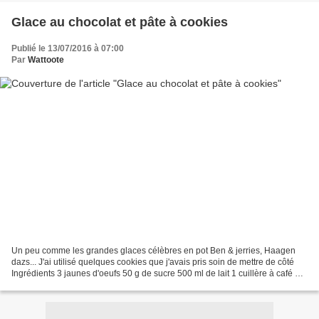
Glace au chocolat et pâte à cookies
Publié le 13/07/2016 à 07:00
Par
Wattoote
Un peu comme les grandes glaces célèbres en pot Ben & jerries, Haagen
dazs... J'ai utilisé quelques cookies que j'avais pris soin de mettre de côté
Ingrédients 3 jaunes d'oeufs 50 g de sucre 500 ml de lait 1 cuillère à café de
farine de graine de caroube...