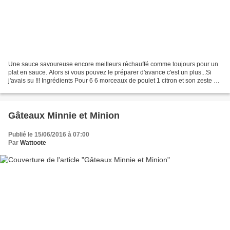
Une sauce savoureuse encore meilleurs réchauffé comme toujours pour un
plat en sauce. Alors si vous pouvez le préparer d'avance c'est un plus...Si
j'avais su !!! Ingrédients Pour 6 6 morceaux de poulet 1 citron et son zeste 2
gousse d'ail 1 branche de...
Gâteaux Minnie et Minion
Publié le 15/06/2016 à 07:00
Par
Wattoote