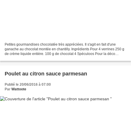
Petites gourmandises chocolatée très appréciées. Il s'agit en fait d'une
ganache au chocolat montée en chantilly. Ingrédients Pour 4 verrines 250 g
de crème liquide entière. 100 g de chocolat 4 Spéculoos Pour la déco
(facultatif) 60 g de crème liquide...
Poulet au citron sauce parmesan
Publié le 20/06/2016 à 07:00
Par
Wattoote