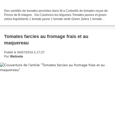
Des variétés de tomates piochées dans M a Corbeille de tomates reçue de
Prince de B retagne . Via Cuisinons les légumes Tomates jaunes et green
zebra Ingrédients 1 tomate jaune 1 tomate verte Green Zebra 1 tomate
cerise Copeaux de parmesan Huile d'olive...
Tomates farcies au fromage frais et au
maquereau
Publié le 06/07/2016 à 17:27
Par
Wattoote