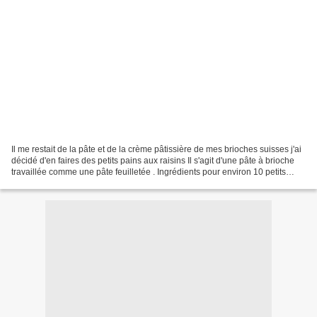
Il me restait de la pâte et de la crème pâtissière de mes brioches suisses j'ai
décidé d'en faires des petits pains aux raisins Il s'agit d'une pâte à brioche
travaillée comme une pâte feuilletée . Ingrédients pour environ 10 petits
pains aux raisins...