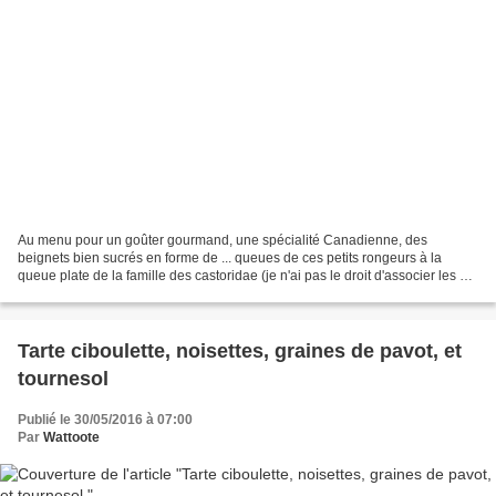
Au menu pour un goûter gourmand, une spécialité Canadienne, des
beignets bien sucrés en forme de ... queues de ces petits rongeurs à la
queue plate de la famille des castoridae (je n'ai pas le droit d'associer les 2
noms pour des raisons de marques) ou...
Tarte ciboulette, noisettes, graines de pavot, et
tournesol
Publié le 30/05/2016 à 07:00
Par
Wattoote