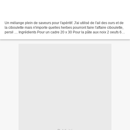
Un mélange plein de saveurs pour l'apéritif. J'ai utilisé de l'ail des ours et de
la ciboulette mais n'importe quelles herbes pourront faire l'affaire ciboulette,
persil .... Ingrédients Pour un cadre 20 x 30 Pour la pâte aux noix 2 oeufs 60
g de noix...