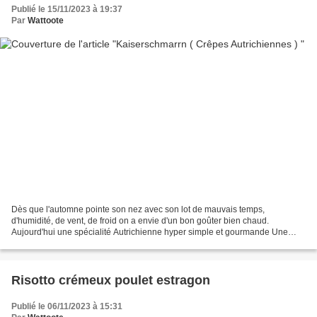
Publié le 15/11/2023 à 19:37
Par
Wattoote
Dès que l'automne pointe son nez avec son lot de mauvais temps,
d'humidité, de vent, de froid on a envie d'un bon goûter bien chaud.
Aujourd'hui une spécialité Autrichienne hyper simple et gourmande Une
pâte à crêpe épaisse allégée avec des blanc montés...
Risotto crémeux poulet estragon
Publié le 06/11/2023 à 15:31