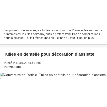
Les poireaux on les mange à toutes les saisons. Fini l'hiver, et les soupes, le
printemps est là et les poireaux, ont les préfère froid. Pas de complications
pour la cuisson , j'ai fait rôtir coupés en 2 et hop au four ! Quoi de plus
simple. Pour la sauce...
Tuiles en dentelle pour décoration d'assiette
Publié le 09/04/2023 à 03:06
Par
Wattoote