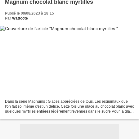
Magnum chocolat blanc myrtilles
Publié le 09/08/2023 à 18:15
Par
Wattoote
Dans la série Magnums : Glaces appréciées de tous. Les esquimaux que
l'on fait soi même c'est un délice. Cette fois une glace au chocolat blanc avec
quelques myrtilles entières légèrement revenues dans le sucre Pour la glace
Pour 8 Magnums 250 ml de lait...