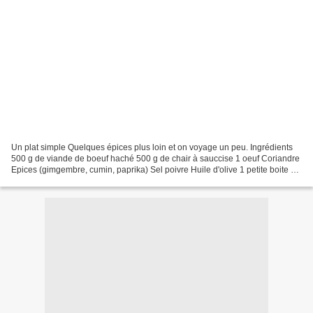
Un plat simple Quelques épices plus loin et on voyage un peu. Ingrédients
500 g de viande de boeuf haché 500 g de chair à sauccise 1 oeuf Coriandre
Epices (gimgembre, cumin, paprika) Sel poivre Huile d'olive 1 petite boite de
tomates concassées 4 oeufs...