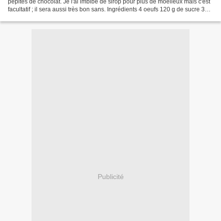
pépites de chocolat. Je l'ai imbibé de sirop pour plus de moelleux mais c'est
facultatif ; il sera aussi très bon sans. Ingrédients 4 oeufs 120 g de sucre 3
cuillères à soupe de fromage...
Publicité