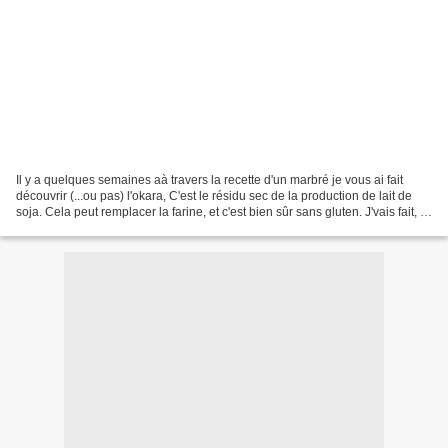
Il y a quelques semaines aà travers la recette d'un marbré je vous ai fait
découvrir (...ou pas) l'okara, C'est le résidu sec de la production de lait de
soja. Cela peut remplacer la farine, et c'est bien sûr sans gluten. J'vais fait, la
dernière fois...