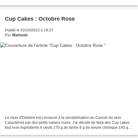
150 g d'amande hachées...
Cup Cakes : Octobre Rose
Publié le 02/10/2023 à 19:27
Par
Wattoote
Le mois d'Octobre est consacré à la sensibilisation du Cancer du sein.
Caractérisé par des petits rubans roses. J'ai décidé de faire des Cup cakes
tout rose Ingrédients 4 oeufs 270 g de farine 8 g de levure chimique 140 g
de sucre 4 cuillères à soupe...