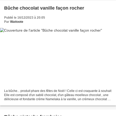
Bûche chocolat vanille façon rocher
Publié le 16/12/2023 à 20:05
Par
Wattoote
La bûche... produit phare des fêtes de Noël ! Celle ci est craquante à souhait
Elle est composé d'un sablé chocolat, d'un gâteau moelleux chocolat , une
délicieuse et fondante crème Namelaka à la vanille, un crémeux chocolat et
une mousse légère au chocolat....