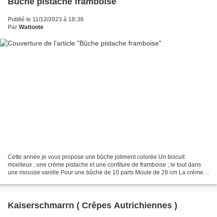
Bûche pistache framboise
Publié le 11/12/2023 à 18:36
Par
Wattoote
Cette année je vous propose une bûche joliment colorée Un biscuit
moelleux ; une crème pistache et une confiture de framboise ; le tout dans
une mousse vanille Pour une bûche de 10 parts Moule de 28 cm La crème
de pistache 180 g de mascarpone 20 g de...
Kaiserschmarrn ( Crêpes Autrichiennes )