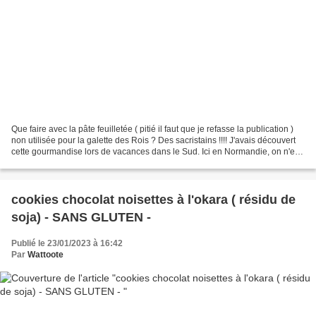
Que faire avec la pâte feuilletée ( pitié il faut que je refasse la publication )
non utilisée pour la galette des Rois ? Des sacristains !!!! J'avais découvert
cette gourmandise lors de vacances dans le Sud. Ici en Normandie, on n'en
trouve pas... sauf...
cookies chocolat noisettes à l'okara ( résidu de
soja) - SANS GLUTEN -
Publié le 23/01/2023 à 16:42
Par
Wattoote