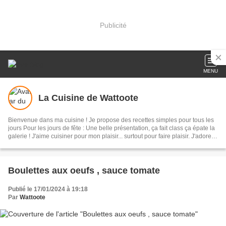
Publicité
MENU
La Cuisine de Wattoote
Bienvenue dans ma cuisine ! Je propose des recettes simples pour tous les
jours Pour les jours de fête : Une belle présentation, ça fait class ça épate la
galerie ! J'aime cuisiner pour mon plaisir... surtout pour faire plaisir. J'adore la
pâtisserie, j'ai d'ailleurs obtenu mon CAP à 50 ans en candidat libre ; Tout
peut arriver ! En vous souhaitant bon voyage dans ma cuisine.
Boulettes aux oeufs , sauce tomate
Publié le 17/01/2024 à 19:18
Par
Wattoote