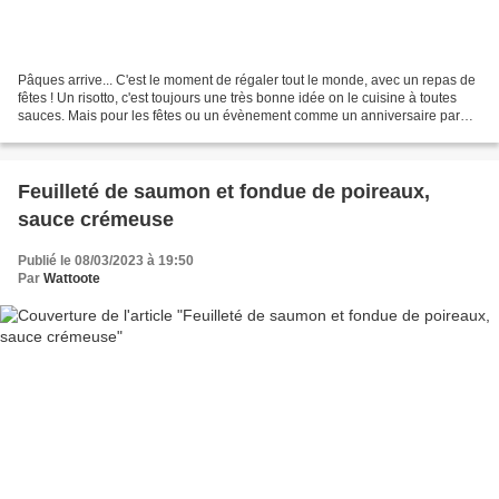
Pâques arrive... C'est le moment de régaler tout le monde, avec un repas de
fêtes ! Un risotto, c'est toujours une très bonne idée on le cuisine à toutes
sauces. Mais pour les fêtes ou un évènement comme un anniversaire par
exemple quoi de mieux que de...
Feuilleté de saumon et fondue de poireaux,
sauce crémeuse
Publié le 08/03/2023 à 19:50
Par
Wattoote