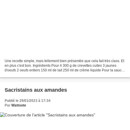
Une recette simple, mais tellement bien présentée que cela fait très class. Et
en plus c'est bon. Ingrédients Pour 4 300 g de crevettes cuites 3 jaunes
d'oeufs 2 oeufs entiers 150 ml de lait 250 ml de crème liquide Pour la sauce
Carcasses et têtes des...
Sacristains aux amandes
Publié le 29/01/2023 à 17:34
Par
Wattoote