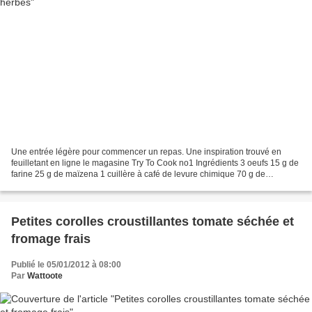
Une entrée légère pour commencer un repas. Une inspiration trouvé en
feuilletant en ligne le magasine Try To Cook no1 Ingrédients 3 oeufs 15 g de
farine 25 g de maïzena 1 cuillère à café de levure chimique 70 g de
concentré de tomate 120 ml d'eau chaude...
Petites corolles croustillantes tomate séchée et
fromage frais
Publié le 05/01/2012 à 08:00
Par
Wattoote