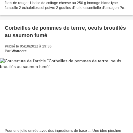
filets de rouget 1 boite de cottage cheese ou 250 g fromage blanc type
faisselle 2 échalottes sel poivre 2 gouttes d'huile essentielle d'estragon Pour
la déco Réduction de balsamique...
Corbeilles de pommes de terrre, oeufs brouillés
au saumon fumé
Publié le 05/10/2012 à 19:36
Par
Wattoote
Pour une jolie entrée avec des ingrédients de base .... Une idée piochée