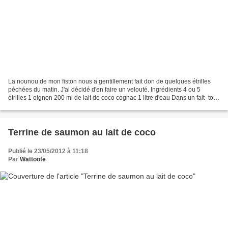
La nounou de mon fiston nous a gentillement fait don de quelques étrilles
péchées du matin. J'ai décidé d'en faire un velouté. Ingrédients 4 ou 5
étrilles 1 oignon 200 ml de lait de coco cognac 1 litre d'eau Dans un fait- tout
faites sauter les étrilles...
Terrine de saumon au lait de coco
Publié le 23/05/2012 à 11:18
Par
Wattoote