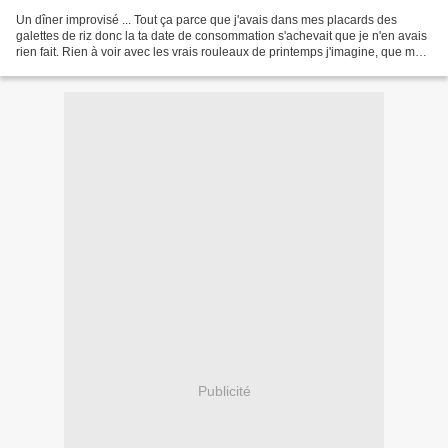
Un dîner improvisé ... Tout ça parce que j'avais dans mes placards des
galettes de riz donc la ta date de consommation s'achevait que je n'en avais
rien fait. Rien à voir avec les vrais rouleaux de printemps j'imagine, que mes
visiteurs asiatiques me...
Publicité