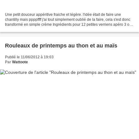
Une petit douceur appéritive fraiche et légère. l'idée était de faire une
chantilly mais ppppffff j'ai tout simplement oublié de la faire, cela s'est donc
transformé en simple crème Ingrédients pour 12 petites verriens apéro 3 ou
4 tomates 1/2 cuillère...
Rouleaux de printemps au thon et au maïs
Publié le 11/06/2012 à 19:03
Par
Wattoote