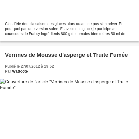
C'est l'été donc la saison des glaces alors autant ne pas s'en priver. Et
pourquoi pas une version salée. Et avec cette glace je participe au
councours de Frai sy Ingrédients 800 g de tomates bien mûres 50 ml de
crème liquide 1 branche de basilic frais...
Verrines de Mousse d'asperge et Truite Fumée
Publié le 27/07/2012 à 19:52
Par
Wattoote