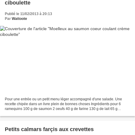
ciboulette
Publié le 11/02/2013 à 20:13
Par
Wattoote
Pour une entrée ou un petit menu léger accompagné d'une salade. Une
recette chipée dans un livre plein de bonnes choses Ingrédients pour 6
ramequins 100 g de saumon 2 oeufs 40 g de farine 130 g de lait 65 g
d'émental râpé 20 g de beurre 30 g de crème...
Petits calmars farçis aux crevettes