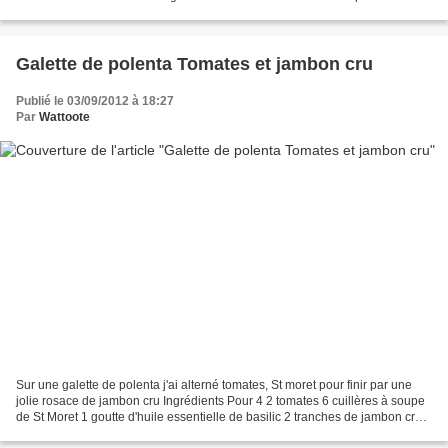
oeuf Pour la sauce...
Galette de polenta Tomates et jambon cru
Publié le 03/09/2012 à 18:27
Par
Wattoote
Sur une galette de polenta j'ai alterné tomates, St moret pour finir par une
jolie rosace de jambon cru Ingrédients Pour 4 2 tomates 6 cuillères à soupe
de St Moret 1 goutte d'huile essentielle de basilic 2 tranches de jambon cru
250 g d'eau 250 g de...