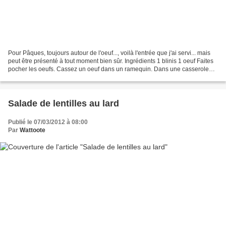
Pour Pâques, toujours autour de l'oeuf..., voilà l'entrée que j'ai servi... mais
peut être présenté à tout moment bien sûr. Ingrédients 1 blinis 1 oeuf Faites
pocher les oeufs. Cassez un oeuf dans un ramequin. Dans une casserole
d'eau + vinaigre blanc...
Salade de lentilles au lard
Publié le 07/03/2012 à 08:00
Par
Wattoote