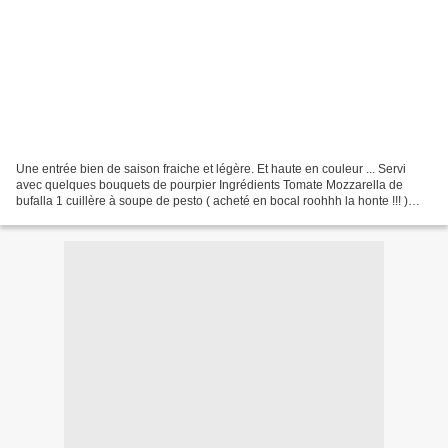
Une entrée bien de saison fraiche et légère. Et haute en couleur ... Servi
avec quelques bouquets de pourpier Ingrédients Tomate Mozzarella de
bufalla 1 cuillère à soupe de pesto ( acheté en bocal roohhh la honte !!! )
huile d'olive feuille de basilic...