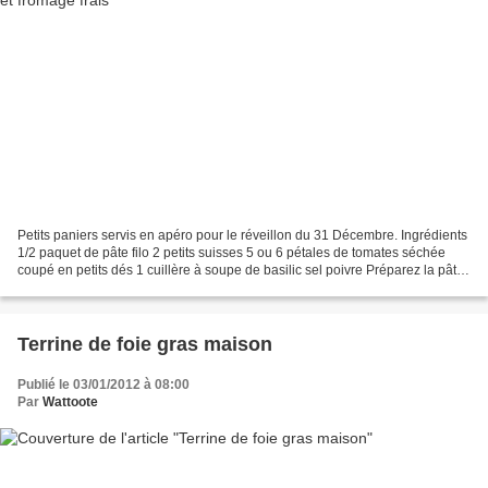
Petits paniers servis en apéro pour le réveillon du 31 Décembre. Ingrédients
1/2 paquet de pâte filo 2 petits suisses 5 ou 6 pétales de tomates séchée
coupé en petits dés 1 cuillère à soupe de basilic sel poivre Préparez la pâte
au petit suisse en mélangeant...
Terrine de foie gras maison
Publié le 03/01/2012 à 08:00
Par
Wattoote