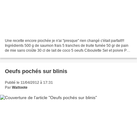
Une recette encore piochée je n'ai "presque" rien changé c'était parfait!!!
Ingrédients 500 g de saumon frais 5 tranches de truite fumée 50 gr de pain
de mie sans croûte 30 cl de lait de coco 5 oeufs Ciboulette Sel et poivre Pour
la sauce , que j'ai préparé...
Oeufs pochés sur blinis
Publié le 11/04/2012 à 17:31
Par
Wattoote