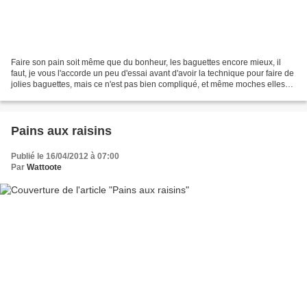
Faire son pain soit même que du bonheur, les baguettes encore mieux, il
faut, je vous l'accorde un peu d'essai avant d'avoir la technique pour faire de
jolies baguettes, mais ce n'est pas bien compliqué, et même moches elles
sont bonnes !!!. Il faut aussi...
Pains aux raisins
Publié le 16/04/2012 à 07:00
Par
Wattoote