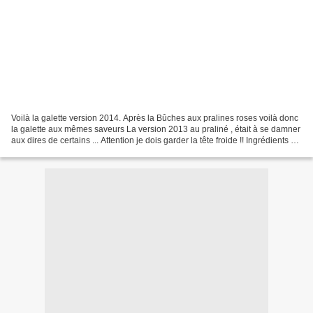
Voilà la galette version 2014. Après la Bûches aux pralines roses voilà donc
la galette aux mêmes saveurs La version 2013 au praliné , était à se damner
aux dires de certains ... Attention je dois garder la tête froide !! Ingrédients 2
disques de pâte...