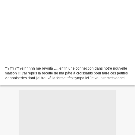
YYYYYYYeihhhhh me revoilà ..... enfin une connection dans notre nouvelle
maison !!! J'ai repris la recette de ma pâte à croissants pour faire ces petites
viennoiseries dont j'ai trouvé la forme très sympa ici Je vous remets donc les
ingrédients de base...