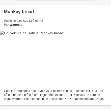
Monkey bread
Publié le 03/07/2013 à 09:42
Par
Wattoote
Cela fait longtemps que j'avais vu la recette et puis .... jamais fait !!! Là une
pâte à brioche prête à être façonnéee et puis ... Tilt !!!! je vais en faire un
monkey bread littérallement pain des singes ???!!!!! Ne me demandez pas
l'origine j'ai cherché...