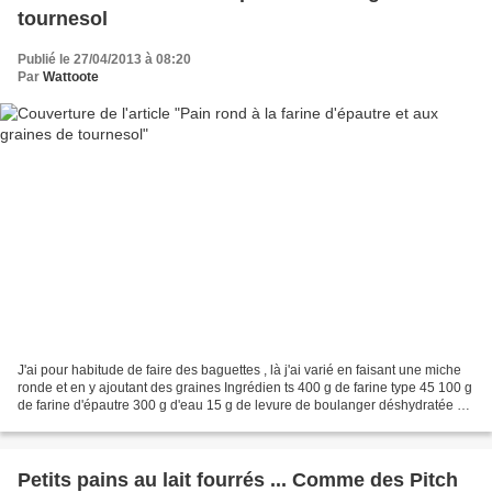
tournesol
Publié le 27/04/2013 à 08:20
Par
Wattoote
J'ai pour habitude de faire des baguettes , là j'ai varié en faisant une miche
ronde et en y ajoutant des graines Ingrédien ts 400 g de farine type 45 100 g
de farine d'épautre 300 g d'eau 15 g de levure de boulanger déshydratée 1
cuillère à café de sel...
Petits pains au lait fourrés ... Comme des Pitch