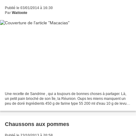
Publié le 03/01/2014 à 16:30
Par
Wattoote
Une recette de Sandrine , qui a toujours de bonnes choses à partager. Là,
un petit pain brioché de son île, la Réunion. Oups les miens manquent un
peu de doré Ingrédients 450 g de farine type 55 200 ml d'eau 10 g de levure
de boulanger 80 g de sucre 1...
Chaussons aux pommes
Publié le 23/10/2013 à 20:58