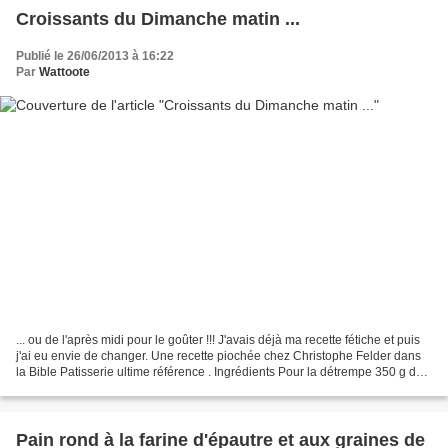
Croissants du Dimanche matin ...
Publié le 26/06/2013 à 16:22
Par
Wattoote
... ou de l'après midi pour le goûter !!! J'avais déjà ma recette fétiche et puis
j'ai eu envie de changer. Une recette piochée chez Christophe Felder dans
la Bible Patisserie ultime référence . Ingrédients Pour la détrempe 350 g de
farine type 55 150...
Pain rond à la farine d'épautre et aux graines de