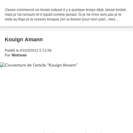
J'avais commencé un levain naturel il y a quelque temps déjà, laissé tombé,
mais je l'ai renourri et il repart comme jamais. Si je ne m'en sers pas je le
mets au frigo je le ressors lorsque j'en ai besoin pour mon pain , mes
brioches ... Cette brioche...
Kouign Amann
Publié le 03/10/2012 à 13:56
Par
Wattoote