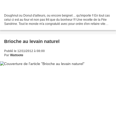
Doughnut ou Donut d'ailleurs, ou encore beignet ... qu'importe !! En tout cas
celui ci est au four et non pas frit que du bonheur !!! Une recette de la Fée
Sandrine. Tout le monde m'a congratulé avec pour ordre d'en refaire vite
tellement ils se sont...
Brioche au levain naturel
Publié le 12/11/2012 à 08:00
Par
Wattoote