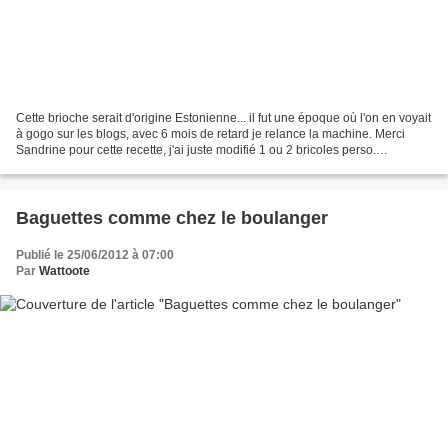
Cette brioche serait d'origine Estonienne... il fut une époque où l'on en voyait
à gogo sur les blogs, avec 6 mois de retard je relance la machine. Merci
Sandrine pour cette recette, j'ai juste modifié 1 ou 2 bricoles perso.
Ingrédients 300 g de farine...
Baguettes comme chez le boulanger
Publié le 25/06/2012 à 07:00
Par
Wattoote