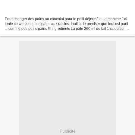
Pour changer des pains au chocolat pour le petit déjeuné du dimanche J'ai
tenté ce week end les pains aux raisins. Inutile de préciser que tout est parti
... comme des petits pains !!! Ingrédients La pâte 260 ml de lait 1 cc de sel 40
gr de sucre 450...
Publicité