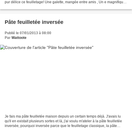
pur délice ce feuilletage! Une galette, mangée entre amis , Un e magnifique,
sublime, couronne faite...
Pâte feuilletée inversée
Publié le 07/01/2013 à 08:00
Par
Wattoote
Je fais ma pâte feuilletée maison depuis un certain temps déjà. J'avais lu
qu'il en existait plusieurs sortes et là, j'ai voulu m'ateler à la pâte feuilletée
inversée, pourquoi inversée parce que le feuilletage classique, la pâte
enferme le beurre et...