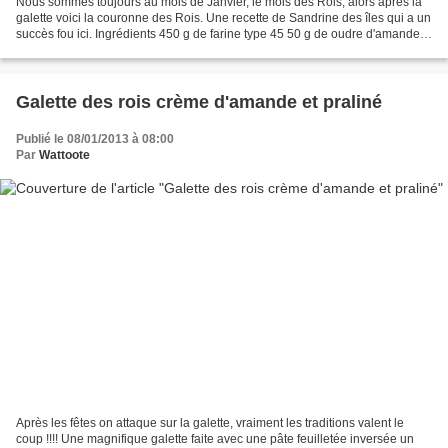
Nous sommes toujours au mois de Janvier, le mois des Rois, alors après la
galette voici la couronne des Rois. Une recette de Sandrine des îles qui a un
succès fou ici. Ingrédients 450 g de farine type 45 50 g de oudre d'amande 4
oeufs + lait = 300 g 7...
Galette des rois crème d'amande et praliné
Publié le 08/01/2013 à 08:00
Par
Wattoote
Après les fêtes on attaque sur la galette, vraiment les traditions valent le
coup !!!! Une magnifique galette faite avec une pâte feuilletée inversée un